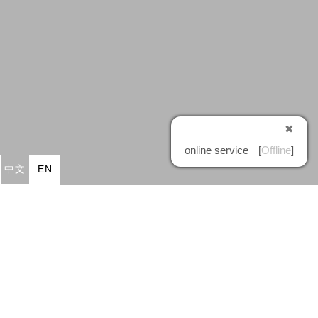
✖
online service
[
Offline
]
中文
EN
×
Jinnyeu Machinery CO., LTD.
jinnyeu@ms61.hinet.net
TEL：
886-4-23381920
886-4-23381970
886-4-23381903
FAX：
886-4-23368048