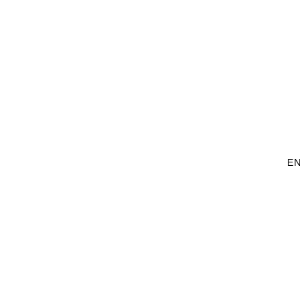
我們
RODUCTS
產品導覽
NEWS
最新消息
CONTACT US
中文
EN